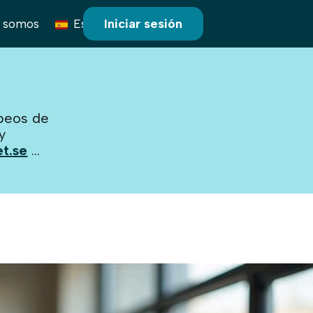
Iniciar sesión
s somos
Español
opeos de
y
e
t.se
...