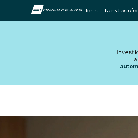
Inicio
Nuestras ofe
Investi
a
autom