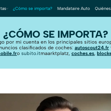
rtas
¿Cómo se importa?
Mandataire Auto
Quiéne
¿CÓMO SE IMPORTA?
go por mi cuenta en los principales sitios eur
nuncios clasificados de coches:
autoscout24.fr
obile.fr
o
subito.it
maarktplatz,
coches.es
,
block