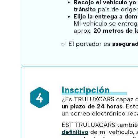
Recojo el vehículo y
tránsito
país de orige
Elijo la entrega a domi
Mi vehículo se entreg
aprox.
20 metros de l
✅ El portador es
asegura
Inscripción
¿Es TRULUXCARS capaz d
un plazo de 24 horas.
Esto
un correo electrónico rec
EST TRULUXCARS también
definitivo
de mi vehículo, 