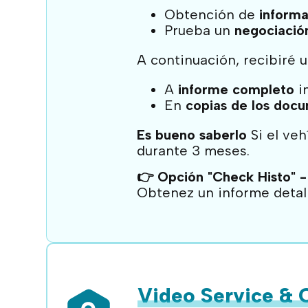
Obtención de
informa
Prueba un
negociació
A continuación, recibiré u
A
informe completo
i
En
copias de los docu
Es bueno saberlo
Si el veh
durante 3 meses.
👉 Opción "Check Histo" -
O
btenez
un informe detall
Video Service & 