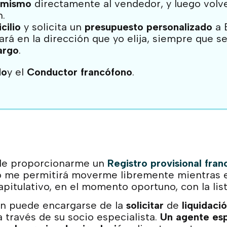
o mismo
directamente al vendedor, y luego volv
n.
cilio
y solicita un
presupuesto personalizado
a 
ará en la dirección que yo elija, siempre que 
argo
.
do
y el
Conductor francófono
.
e proporcionarme un
Registro provisional fran
 me permitirá moverme libremente mientras esp
apitulativo, en el momento oportuno, con la li
 puede encargarse de la
solicitar
de
liquidaci
a través de su socio especialista.
Un agente esp