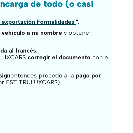
carga de todo (o casi
 exportación
Formalidades
"
.
l vehículo a mi nombre
y obtener
da al francés
.
TRULUXCARS
corregir el documento
con el
sign
entonces procedo a la
pago por
por EST TRULUXCARS).